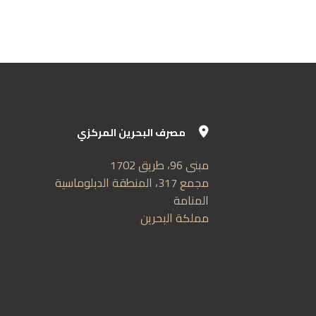
مصرف البحرين المركزي
مبنى 96، طريق 1702
إتصل 
مجمع 317، المنطقة الدبلوماسية
استما
المنامة
استم
مملكة البحرين
BIBF