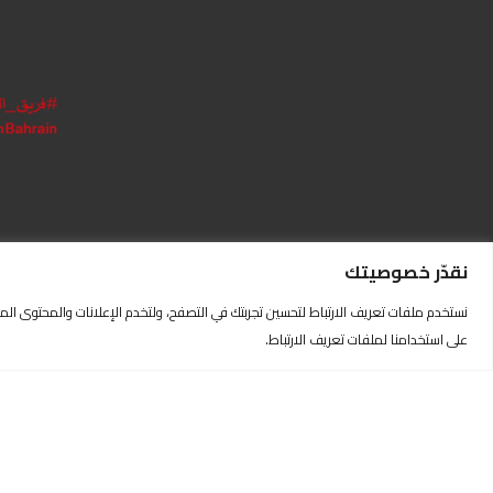
أحكام
حقوق 
إخلاء
سياس
إمكان
خريطة