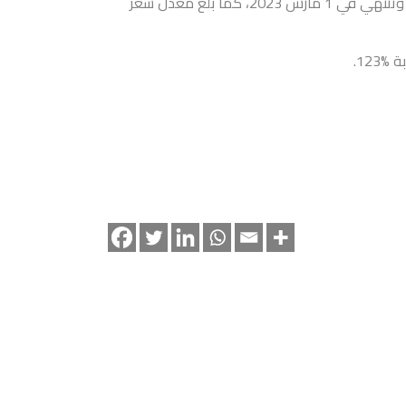
تبلغ قيمة هذا الإصدار 70 مليون دينار بحريني لفترة استحقاق 91 يوماً تبدأ فـي 30 نوفمبر 2022 وتنتهي في 1 مارس 2023، كما بلغ معدل سعر