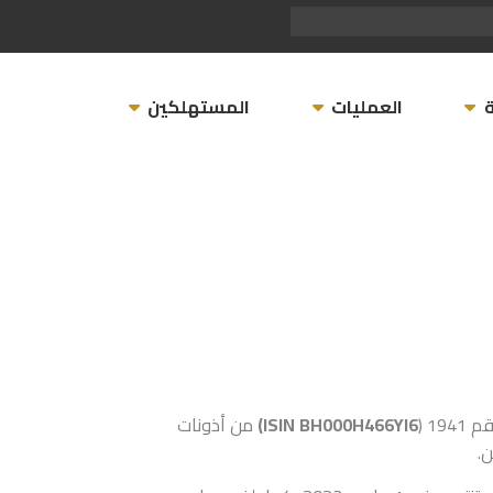
العمليات
المستهلكين
ISIN BH000H466YI6)
من أذونات