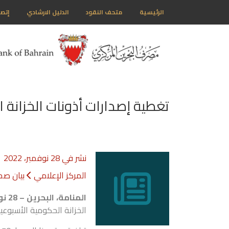
رئيسية
متحف النقود
الدليل الارشادي
إتصل بنا
ish
طية إصدارات أذونات الخزانة الحكومية
نشر في
28 نوفمبر، 2022
المركز الإعلامي
بيان صحفي
المنامة، البحرين –
28
نوفمبر
22
20
–