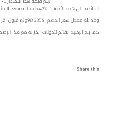
الخزانة الحكومية الأسبوعية التي يصدره
لى هذه الأذونات %5.47 مقارنة بسعر الفائدة%5.30 للإصدار السابق بتاريخ 23 نوفمبر 2022.
ل سعر الخصم %98.635وتم قبول أقل سعر للمشاركة بواقع %98.505، علماً بأنه قد تمت تغطية الإصدار بنسبة %123.
بلغ الرصيد القائم لأذونات الخزانة مع هذا الإصدار ما قيمته 2.010 مليار دينار بحريني.
Share t