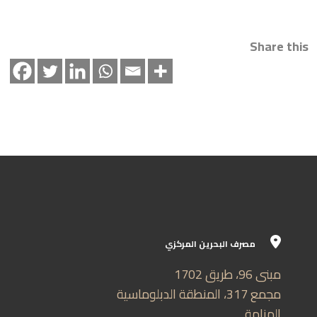
Share this
مصرف البحرين المركزي
مبنى 96، طريق 1702
مجمع 317، المنطقة الدبلوماسية
المنامة