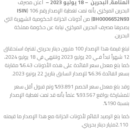
المنامة, البحرين – 18
يوليو
2023 –
أعلن مصرف
البحرين المركزي بأنه تمت تغطية الإصدار رقم 106 (
ISIN
BH0006652N93
) من أذونات الخزانة الحكومية الشهرية التي
يصدرها مصرف البحرين المركزي نيابة عن حكومة مملكة
البحرين.
تبلغ قيمة هذا الإصدار 100 مليون دينار بحريني لفترة استحقاق
12 شهراً تبدأ فـي 20 يوليو 2023 وتنتهي في 18 يوليو 2024،
كما بلغ معدل سعر الفائدة على هذه الأذونات 6.43% مقارنة
بسعر الفائدة 6.36% للإصدار السابق بتاريخ 22 يونيو 2023.
وقد بلغ معدل سعر الخصم 93.891% وتم قبول أقل سعر
للمشاركة بواقع 93.567% علماً بأنه قد تمت تغطية الإصدار
بنسبة 190%.
كما بلغ الرصيد القائم لأذونات الخزانة مع هذا الإصدار ما قيمته
2.110مليار دينار بحريني.