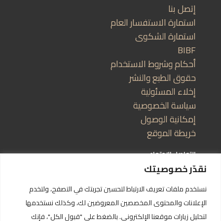
إتصل بنا
استمارة الاستفسار العام
استمارة الشكوى
BIBF
أحكام وشروط الاستخدام
حقوق الطبع والنشر
إخلاء المسئولية
سياسة الخصوصية
إمكانية الوصول
خريطة الموقع
التواصل الاجتماعي
نقدّر خصوصيتك
نستخدم ملفات تعريف الارتباط لتحسين تجربتك في التصفح، ولتخدم
الإعلانات والمحتوى المخصصين المعروضين لك، وكذلك نستخدمها
لتحليل زيارات موقعنا الإلكتروني. بالضغط على "قبول الكل"، فإنك